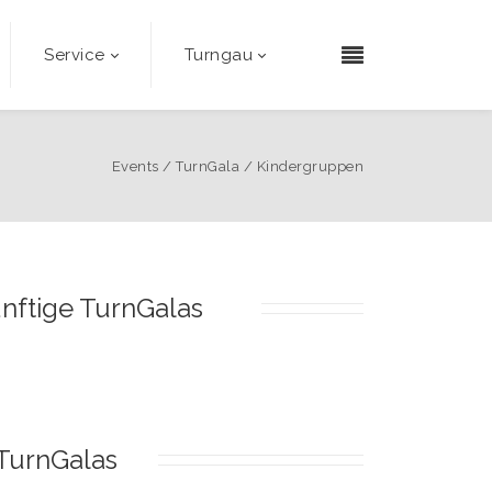
Service
Turngau
Events
/
TurnGala
/
Kindergruppen
nftige TurnGalas
TurnGalas