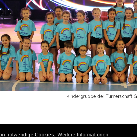
Kindergruppe der Turnerschaft 
tion notwendige Cookies.
Weitere Informationen
tzerklärung
|
Nutzungsbedingungen