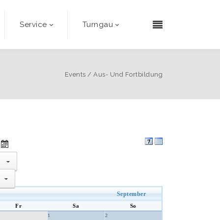
Service
Turngau
Events
/
Aus- Und Fortbildung
select
select
September
Fr
Sa
So
1
2