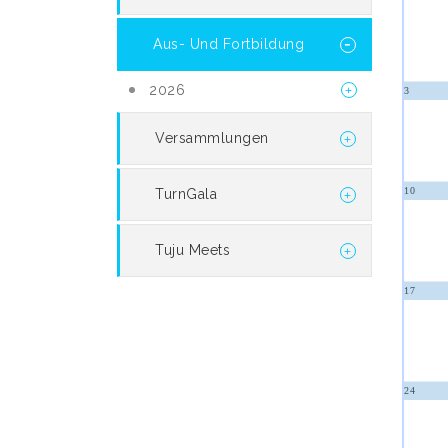
Aus- Und Fortbildung
2026
3
Versammlungen
10
TurnGala
Tuju Meets
17
24